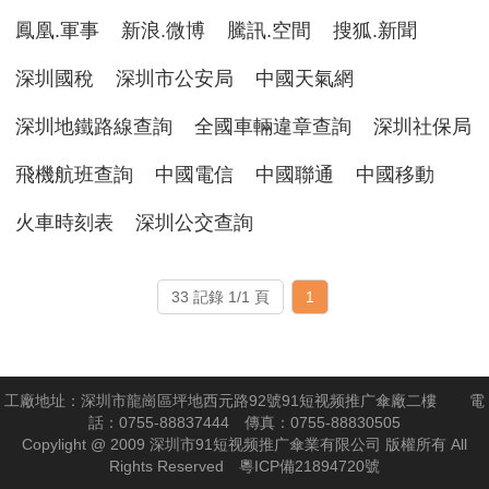
鳳凰.軍事
新浪.微博
騰訊.空間
搜狐.新聞
深圳國稅
深圳市公安局
中國天氣網
深圳地鐵路線查詢
全國車輛違章查詢
深圳社保局
飛機航班查詢
中國電信
中國聯通
中國移動
火車時刻表
深圳公交查詢
33 記錄 1/1 頁
1
工廠地址：深圳市龍崗區坪地西元路92號91短视频推广傘廠二樓 電
話：0755-88837444 傳真：0755-88830505
Copylight @ 2009 深圳市91短视频推广傘業有限公司 版權所有 All
Rights Reserved
粵ICP備21894720號